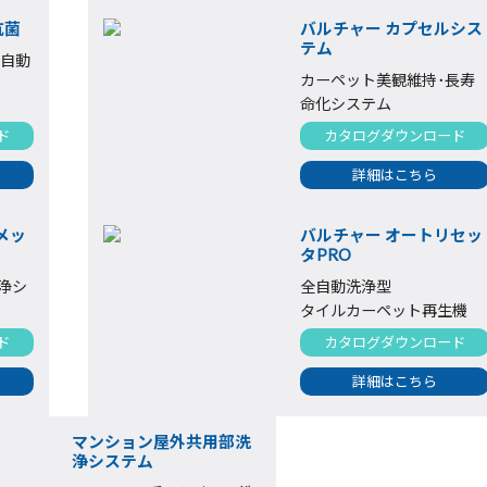
抗菌
バルチャー カプセルシス
テム
 自動
カーペット美観維持･長寿
命化システム
ド
カタログダウンロード
詳細はこちら
メッ
バルチャー オートリセッ
タPRO
浄シ
全自動洗浄型
タイルカーペット再生機
ド
カタログダウンロード
詳細はこちら
マンション屋外共用部洗
浄システム