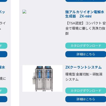
バッ
強アルカリイオン電解水
生成器 ZK-mini
ライ
【TSA認定】コンパクト 安
ム
全で環境に優しく洗浄力抜
群
ド
カタログダウンロード
詳細はこちら
解水
ZKクーラントシステム
環境型 金属切削・研削液
境に
システム
ド
カタログダウンロード
詳細はこちら