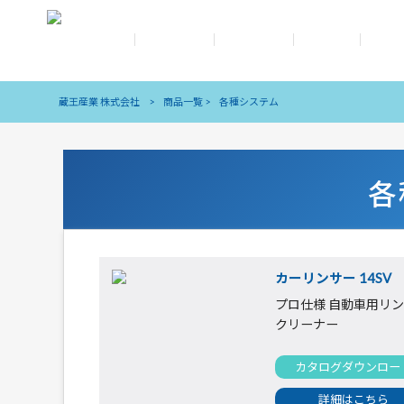
トップ
会社情報
拠点情報
IR情報
採用
蔵王産業 株式会社
>
商品一覧
>
各種システム
各
カーリンサー 14SV
プロ仕様 自動車用リ
クリーナー
カタログダウンロー
詳細はこちら