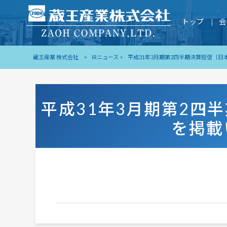
トップ
会
蔵王産業 株式会社
>
IRニュース
>
平成31年3月期第2四半期決算短信〔日
平成31年3月期第2四
を掲載